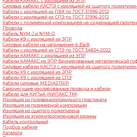
Кабели КАМАКС с изоляцией из ЭПР
Силовые кабели КАСПЭ с изоляцией из сшитого полиэтилен
Кабели с изоляцией из ПВХ по ГОСТ 31996-2012
Кабели с изоляцией из СПЭ по ГОСТ 31996-2012
Кабели с полимерной композицией не содержащей галогено
Провода
Кабель NYM-J и NYM-O
Кабели K9 с изоляцией из ЭПР
Силовые кабели на напряжение 6-35кВ
Кабели с изоляцией из СПЭ по ГОСТ 34834-2022
Кабели КАМАКС с изоляцией из ЭПР
Кабели КАМАКС из ЭПР бронированные металлической го
Силовые кабели КАСПЭ с изоляцией из сшитого полиэтилен
Кабели K9 с изоляцией из ЭПР
Кабели К9 с изоляцией из СПЭ
Кабели силовые MEDIASTRIP
Самонесущие изолированные провода и кабели
Кабели для КИПиА (КИПАКС ТМ)
Изоляция из поливинилхлоридного пластиката
Изоляция из полимерной композиции
Изоляция из сшитого полиэтилена
Изоляция из этиленпропиленовой резины
Кабель контрольный
Подбор кабеля
Каталоги