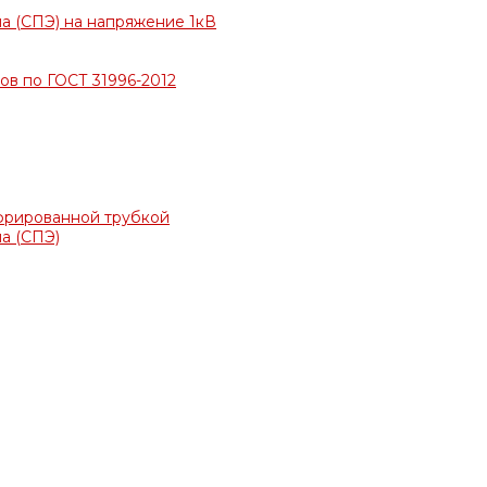
а (СПЭ) на напряжение 1кВ
в по ГОСТ 31996-2012
фрированной трубкой
а (СПЭ)