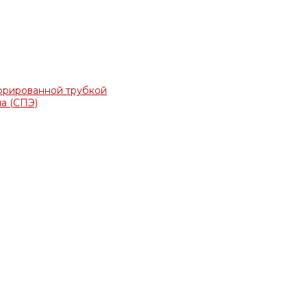
фрированной трубкой
а (СПЭ)