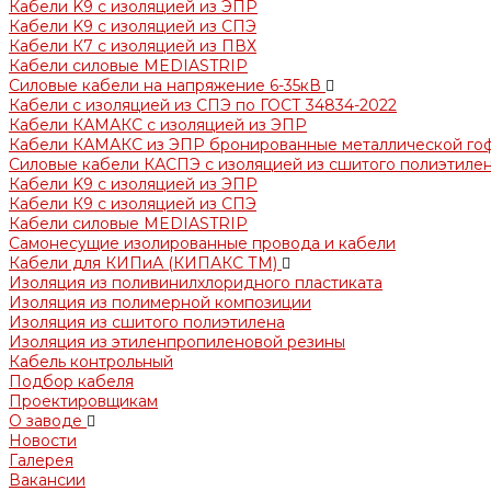
Кабели K9 с изоляцией из ЭПР
Кабели K9 с изоляцией из СПЭ
Кабели К7 с изоляцией из ПВХ
Кабели силовые MEDIASTRIP
Силовые кабели на напряжение 6-35кВ
Кабели с изоляцией из СПЭ по ГОСТ 34834-2022
Кабели КАМАКС с изоляцией из ЭПР
Кабели КАМАКС из ЭПР бронированные металлической го
Силовые кабели КАСПЭ с изоляцией из сшитого полиэтилен
Кабели K9 с изоляцией из ЭПР
Кабели К9 с изоляцией из СПЭ
Кабели силовые MEDIASTRIP
Самонесущие изолированные провода и кабели
Кабели для КИПиА (КИПАКС ТМ)
Изоляция из поливинилхлоридного пластиката
Изоляция из полимерной композиции
Изоляция из сшитого полиэтилена
Изоляция из этиленпропиленовой резины
Кабель контрольный
Подбор кабеля
Проектировщикам
О заводе
Новости
Галерея
Вакансии